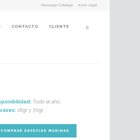
Descargar Catálogo
Aviso Legal
R
CONTACTO
CLIENTE
0
sponibilidad:
Todo el año.
vases
:
18gr y 70gr.
COMPRAR ESPECIAS MARINAS