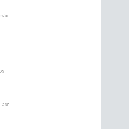
máx.
os
 par