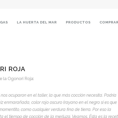
LGAS
LA HUERTA DEL MAR
PRODUCTOS
COMPRA
RI ROJA
e la Ogonori Roja:
e nos ocuparon en el taller, la que más cocción necesita. Podría
z enmarañada, color rojo oscuro (rayano en el negro si es que
omentito, como cualquier verdura fina de tierra. Por eso la
el tiempo de cocción de la merluza. Veamos. Ésta es la recet