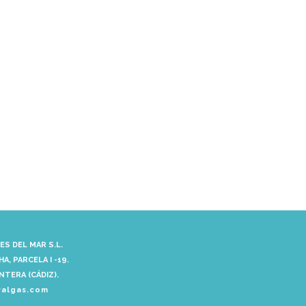
S DEL MAR S.L.
A, PARCELA I -19.
NTERA (CÁDIZ).
ralgas.com