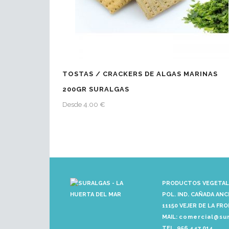
TOSTAS / CRACKERS DE ALGAS MARINAS
200GR SURALGAS
Desde 4.00 €
PRODUCTOS VEGETALE
POL. IND. CAÑADA ANCH
11150 VEJER DE LA FRO
MAIL:
comercial@su
TEL. 956 447 014