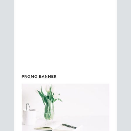
alga aporte frescura a la tempura y
como no, tambien el alto aroma que
desprenden el espárrago de mar
acompañado del alga Aonori .
Ingredientes 500 gramos de bacalao
Skrei tempura alga Aonori comprar
espárrago...
PROMO BANNER