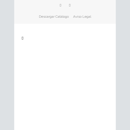
Descargar Catálogo
Aviso Legal
23
Dic
BACALAO “SKREI ” EN TEMPURA Y
ENSALADA DE ALGAS
Gerardo Maza, el autor de esta receta,
nos dice: En esta receta intento que el