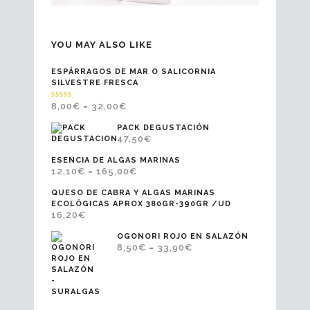
YOU MAY ALSO LIKE
ESPÁRRAGOS DE MAR O SALICORNIA
SILVESTRE FRESCA
VALORADO
8,00
€
32,00
€
–
EN
5.00
DE 5
PACK DEGUSTACIÓN
47,50
€
ESENCIA DE ALGAS MARINAS
12,10
€
165,00
€
–
QUESO DE CABRA Y ALGAS MARINAS
ECOLÓGICAS APROX 380GR-390GR /UD
16,20
€
OGONORI ROJO EN SALAZÓN
8,50
€
33,90
€
–