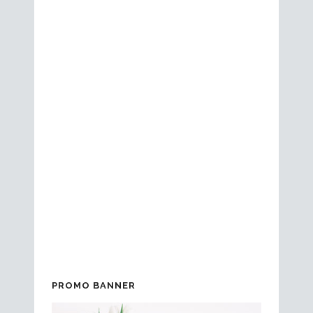
SURALGAS EN EL BASQUE
CULINARY CENTER
Este pasado lunes, tuvimos el honor de
asistir al Basque Culinary Center a una
master class de Julio Vazquez (regente
del restaurante El Campero). Pudimos
apreciar la maestría del chef al tratar el
Atún salvaje de Gadira y nuestros
productos de Suralgas. Una vez más,
damos las...
PROMO BANNER