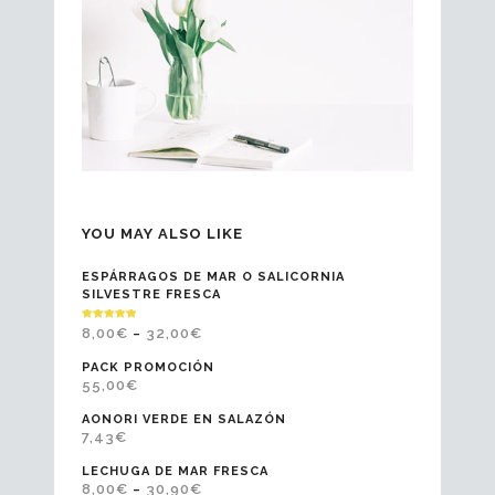
YOU MAY ALSO LIKE
ESPÁRRAGOS DE MAR O SALICORNIA
SILVESTRE FRESCA
VALORADO
8,00
€
32,00
€
–
EN
5.00
DE 5
PACK PROMOCIÓN
55,00
€
AONORI VERDE EN SALAZÓN
7,43
€
LECHUGA DE MAR FRESCA
8,00
€
30,90
€
–