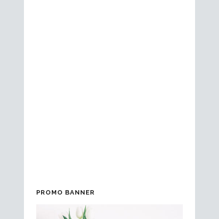
ACTUALIDAD
Una vez más, aparecemos en
Televisión. En esta ocasión en el
programa Comando Actualidad de
Tve1. Saldrá también una reposición el
domingo día 2 de Abril. Os dejamos el
extracto del programa en el que
salimos Suralgas. ¿Quieres probar
nuestras algas? visita nuestra tienda
online...
PROMO BANNER