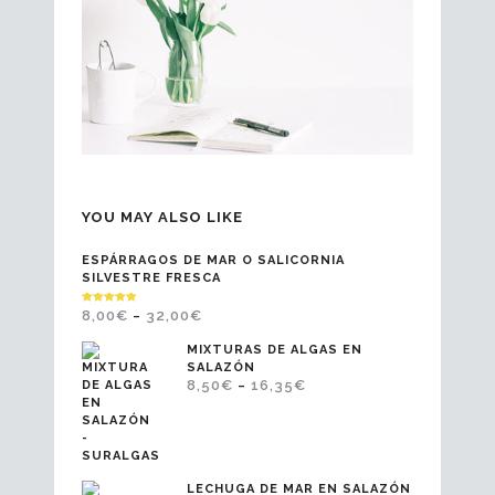
YOU MAY ALSO LIKE
ESPÁRRAGOS DE MAR O SALICORNIA
SILVESTRE FRESCA
VALORADO
8,00
€
32,00
€
–
EN
5.00
DE 5
MIXTURAS DE ALGAS EN
SALAZÓN
8,50
€
16,35
€
–
LECHUGA DE MAR EN SALAZÓN