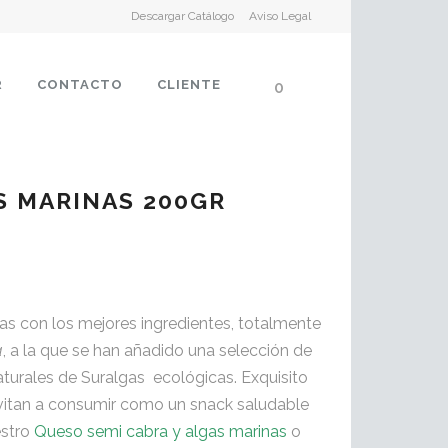
Descargar Catálogo
Aviso Legal
R
CONTACTO
CLIENTE
0
S MARINAS 200GR
s con los mejores ingredientes, totalmente
a
, a la que se han añadido una selección de
turales de Suralgas ecológicas. Exquisito
vitan a consumir como un snack saludable
estro
Queso semi cabra y algas marinas
o