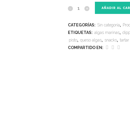
AÑADIR AL CA
CATEGORÍAS:
Sin categoría
,
Pro
ETIQUETAS:
algas marinas
,
dip
pisto
,
queso algas
,
snacks
,
tartar
COMPARTIDO EN: