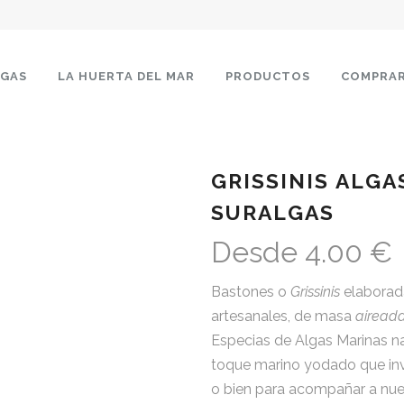
LGAS
LA HUERTA DEL MAR
PRODUCTOS
COMPRA
GRISSINIS ALGA
SURALGAS
Desde 4.00 €
Bastones o
Grissinis
elaborada
artesanales, de masa
airead
Especias de Algas Marinas na
toque marino yodado que in
o bien para acompañar a nu