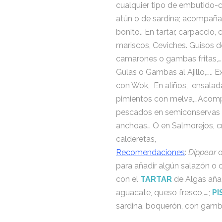
cualquier tipo de embutido-
atún o de sardina; acompañar
bonito.. En tartar, carpaccio
mariscos, Ceviches. Guisos 
camarones o gambas fritas,….
Gulas o Gambas al Ajillo,….. E
con Wok, En aliños, ensalad
pimientos con melva,…Acomp
pescados en semiconservas o
anchoas… O en Salmorejos, c
calderetas,
Recomendaciones
:
Dippear
o
para añadir algún salazón o c
con el
TARTAR
de Algas aña
aguacate, queso fresco,….;
PI
sardina, boquerón, con gamb