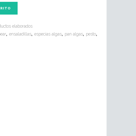
RRITO
ductos elaborados
pear
,
ensaladillas
,
especias algas
,
pan algas
,
pesto
,