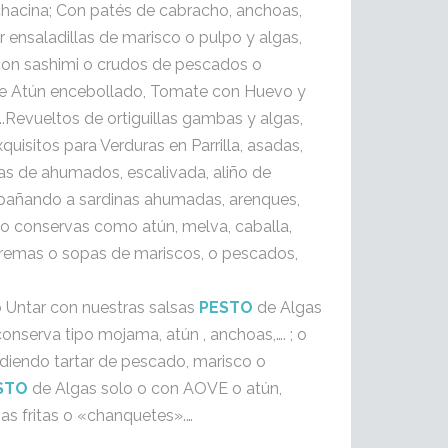
chacina; Con patés de cabracho, anchoas,
 ensaladillas de marisco o pulpo y algas,
, con sashimi o crudos de pescados o
de Atún encebollado, Tomate con Huevo y
.Revueltos de ortiguillas gambas y algas,
xquisitos para Verduras en Parrilla, asadas,
as de ahumados, escalivada, aliño de
añando a sardinas ahumadas, arenques,
 conservas como atún, melva, caballa,
remas o sopas de mariscos, o pescados,
 Untar con nuestras salsas
PESTO
de Algas
onserva tipo mojama, atún , anchoas,…. ; o
diendo tartar de pescado, marisco o
STO
de Algas solo o con AOVE o atún,
as fritas o «chanquetes».…